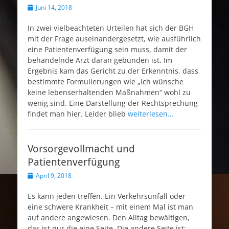
Veröffentlicht
Juni 14, 2018
am
In zwei vielbeachteten Urteilen hat sich der BGH
mit der Frage auseinandergesetzt, wie ausführlich
eine Patientenverfügung sein muss, damit der
behandelnde Arzt daran gebunden ist. Im
Ergebnis kam das Gericht zu der Erkenntnis, dass
bestimmte Formulierungen wie „Ich wünsche
keine lebenserhaltenden Maßnahmen“ wohl zu
wenig sind. Eine Darstellung der Rechtsprechung
findet man hier. Leider blieb
weiterlesen…
Vorsorgevollmacht und
Patientenverfügung
Veröffentlicht
April 9, 2018
am
Es kann jeden treffen. Ein Verkehrsunfall oder
eine schwere Krankheit – mit einem Mal ist man
auf andere angewiesen. Den Alltag bewältigen,
das ist nur die eine Seite. Die andere Seite ist: