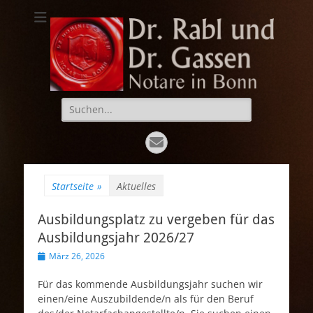
Dr. Rabl und Dr.
Notare in Bonn
Gassen
Suche
nach:
E-
Mail
Startseite
»
Aktuelles
Ausbildungsplatz zu vergeben für das
Ausbildungsjahr 2026/27
Veröffentlicht
März 26, 2026
am
Für das kommende Ausbildungsjahr suchen wir
einen/eine Auszubildende/n als für den Beruf