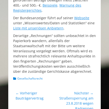
geforderten Beträge bewegen meist zwischen
400,- und 500,- €.
Beispiele
.
Warnung des
Registergerichtes
.
Der Bundesanzeiger führt auf seiner
Webseite
unter „Wissenswertes/Daten und Statistiken“ eine
Liste mit unseriösen Anbietern
.
Derartige „Rechnungen“ sollten unbeachtet in den
Papierkorb wandern, allenfalls der
Staatsanwaltschaft mit der Bitte um weitere
Veranlassung vorgelegt werden. Oftmals wird es
mehrere strafrechtlich relevante Anhaltspunkte in
den fingierten „Rechnungen“ geben.
Veröffentlichungskosten werden ausschließlich
über die zuständige Gerichtskasse abgerechnet.
Kategorien
Gesellschaftsrecht
Beitrags-
← Vorheriger
Nächster →
Vorheriger
Nächster
Bauträgervertrag
Straßensperrung am
Navigation
Beitrag:
Beitrag:
23.8.2018 wegen
Radrennen