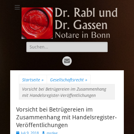
Dr. Rabl und Dr.
Notare in Bonn
Gassen
Suche
nach:
E-
Mail
Startseite
»
Gesellschaftsrecht
»
Vorsicht bei Betrügereien im Zusammenhang
mit Handelsregister-Veröffentlichungen
Vorsicht bei Betrügereien im
Zusammenhang mit Handelsregister-
Veröffentlichungen
Veröffentlicht
Autor
Juli 9, 2018
mrdag