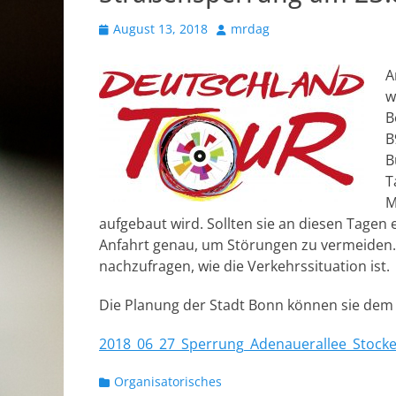
Veröffentlicht
Autor
August 13, 2018
mrdag
am
A
w
B
B
B
T
M
aufgebaut wird. Sollten sie an diesen Tagen 
Anfahrt genau, um Störungen zu vermeiden. 
nachzufragen, wie die Verkehrssituation ist.
Die Planung der Stadt Bonn können sie dem
2018_06_27_Sperrung_Adenauerallee_Stocke
Kategorien
Organisatorisches