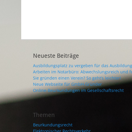
Neueste Beiträge
Ausbildungsplatz zu vergeben für das Ausbildung
Arbeiten im Notarbüro: Abwechslungsreich und f
Sie gründen einen Verein? So geht’s leichter!
Neue Webseite für GmbH-Gründer
Online-Beurkundungen im Gesellschaftsrecht
Themen
Beurkundungsrecht
Elektronischer Rechtsverkehr