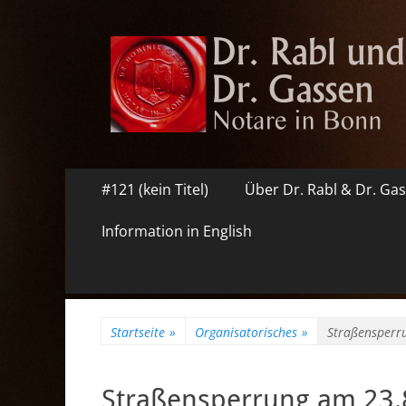
Dr. Rabl und Dr. 
Notare in Bonn
Primäres
Zum
#121 (kein Titel)
Über Dr. Rabl & Dr. Ga
Inhalt
Menü
springen
Information in English
Startseite
»
Organisatorisches
»
Straßensperr
Straßensperrung am 23