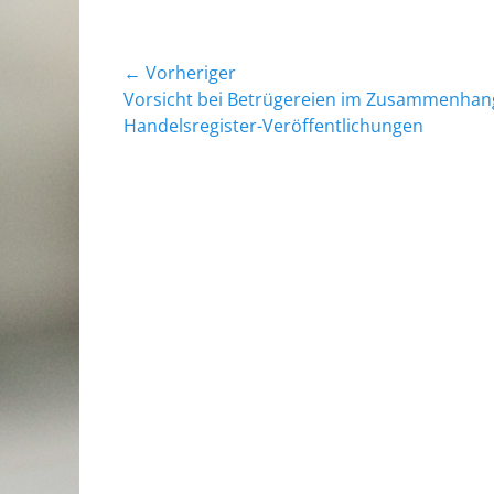
Beitrags-
← Vorheriger
Vorheriger
Vorsicht bei Betrügereien im Zusammenhan
Navigation
Beitrag:
Handelsregister-Veröffentlichungen