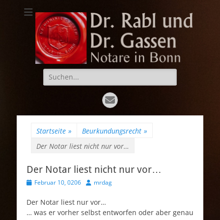
Dr. Rabl und Dr.
Notare in Bonn
Gassen
Suche
nach:
E-
Mail
Startseite
»
Beurkundungsrecht
»
Der Notar liest nicht nur vor…
Der Notar liest nicht nur vor…
Veröffentlicht
Autor
Februar 10, 0206
mrdag
am
Der Notar liest nur vor…
… was er vorher selbst entworfen oder aber genau